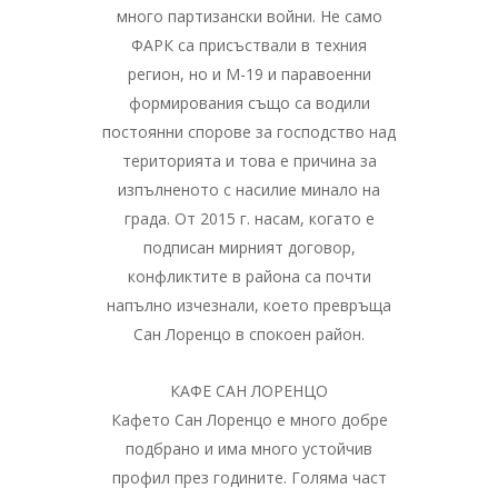
много партизански войни. Не само
ФАРК са присъствали в техния
регион, но и М-19 и паравоенни
формирования също са водили
постоянни спорове за господство над
територията и това е причина за
изпълненото с насилие минало на
града. От 2015 г. насам, когато е
подписан мирният договор,
конфликтите в района са почти
напълно изчезнали, което превръща
Сан Лоренцо в спокоен район.
КАФЕ САН ЛОРЕНЦО
Кафето Сан Лоренцо е много добре
подбрано и има много устойчив
профил през годините. Голяма част