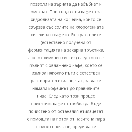
позволи на зърната да набъбнат и
омекнат. Това подготвя кафето за
хидролизата на кофеина, който се
свързва със солите на хлорогенната
киселина в кафето. Екстракторите
(естествено получени от
ферментацията на захарна тръстика,
а не от химичен синтез) след това се
пълнят с овлажнено кафе, което се
измива няколко пъти с естествен
разтворител етил ацетат, за да се
намали кофеинът до правилните
нива. След като този процес
приключи, кафето трябва да бъде
почистено от останалия етилацетат
с помощта на поток от наситена пара
с ниско налягане, преди да се