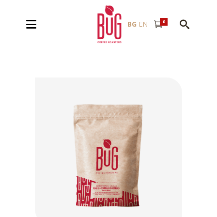
0
BG
EN