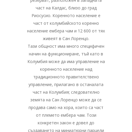
резерват, разположен в западната
част на Калдас, близо до град
Риосусио. Коренното население е
част от колумбийското коренно
население ембера чам и 12 600 от тях
живеят в Сан Лоренцо.
Тази общност има много специфичен
начин на функциониране, тъй като в
Колумбия може да има управление на
коренното население над
традиционното правителствено
управление, прилагано в останалата
част на Колумбия; следователно
земята на Сан Лоренцо може да се
продава само на хора, които са част
от племето ембера чам. Този
конкретен закон е довел до
създаването на миниатюрни парцели