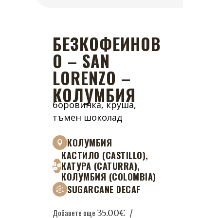
БЕЗКОФЕИНОВ
О – SAN
LORENZO –
КОЛУМБИЯ
боровинка, круша,
тъмен шоколад
КОЛУМБИЯ
КАСТИЛО (CASTILLO),
КАТУРА (CATURRA),
КОЛУМБИЯ (COLOMBIA)
SUGARCANE DECAF
Добавете още
35.00
€
/