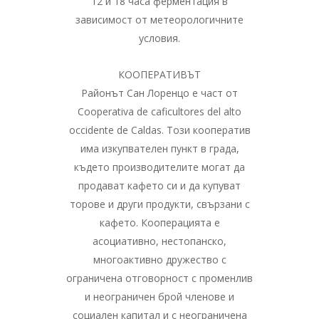
12 и 18 часа ферментация в
зависимост от метеорологичните
условия.
КООПЕРАТИВЪТ
Районът Сан Лоренцо е част от
Cooperativa de caficultores del alto
occidente de Caldas. Този кооператив
има изкупвателен пункт в града,
където производителите могат да
продават кафето си и да купуват
торове и други продукти, свързани с
кафето. Кооперацията е
асоциативно, нестопанско,
многоактивно дружество с
ограничена отговорност с променлив
и неограничен брой членове и
социален капитал и с неограничена