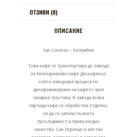
ОТЗИВИ (0)
ОПИСАНИЕ
San Lorenzo – Колумбия
Това кафе се транспортира до завода
за безкофеиново кафе Дескафекол,
който извършва процеса по
декафеинизиране на кафето чрез
захарна тръстика. В завода всяка
партида кафе се обработва отделно,
за да се запази пълната
проследимост и превъзходно
качество. Сан Лоренцо е местен