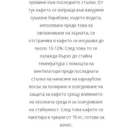
премине към последните стъпки. От
тук кафето се изпраща във вакуумни
сушилни барабани, където водата,
използвана преди това за
овлажняване на зърната, се
отстранява и кафето се изсушава до
около 10-12%. След това то се
охлажда бързо до стайна
температура с помощта на
вентилатори преди последната
стъпка на нанасяне на карнаубски
восък за полиране и осигуряване на
защита за кафето срещу влиянието
на околната среда и за осигуряване
на стабилност. След това кафето се
пакетира в чували от 70 кг, готови за
износ.