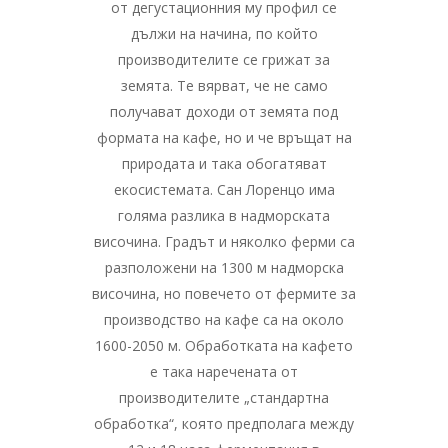
от дегустационния му профил се
дължи на начина, по който
производителите се грижат за
земята. Те вярват, че не само
получават доходи от земята под
формата на кафе, но и че връщат на
природата и така обогатяват
екосистемата. Сан Лоренцо има
голяма разлика в надморската
височина. Градът и няколко ферми са
разположени на 1300 м надморска
височина, но повечето от фермите за
производство на кафе са на около
1600-2050 м. Обработката на кафето
е така наречената от
производителите „стандартна
обработка“, която предполага между