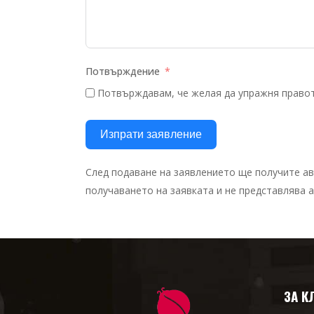
Потвърждение
Потвърждавам, че желая да упражня правото
Изпрати заявление
След подаване на заявлението ще получите а
получаването на заявката и не представлява
ЗА К