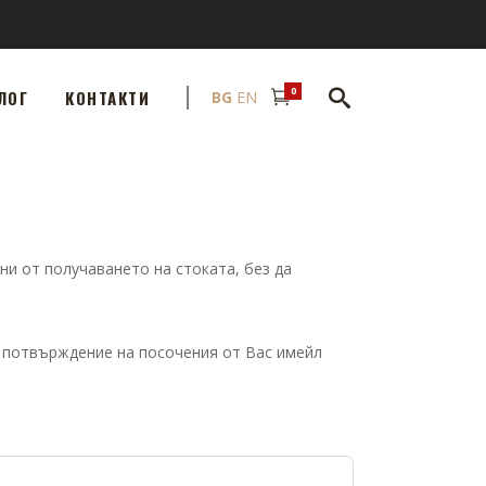
0
ЛОГ
КОНТАКТИ
BG
EN
и от получаването на стоката, без да
о потвърждение на посочения от Вас имейл