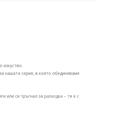
о изкуство.
за нашата серия, в която обединяваме
и или си тръгнал за разходка – тя е с