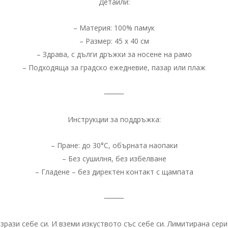
Детайли:
– Материя: 100% памук
– Размер: 45 х 40 см
– Здрава, с дълги дръжки за носене на рамо
– Подходяща за градско ежедневие, пазар или плаж
⸻
Инструкции за поддръжка:
– Пране: до 30°C, обърната наопаки
– Без сушилня, без избелване
– Гладене – без директен контакт с щампата
⸻
зрази себе си. И вземи изкуството със себе си. Лимитирана сери