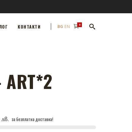
0
ЛОГ
КОНТАКТИ
BG
EN
 ART*2
5 лв.
за безплатна доставка!