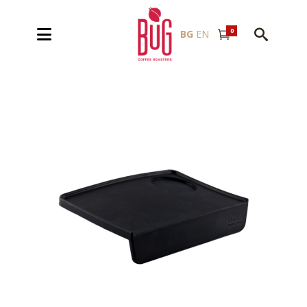
0
BG
EN