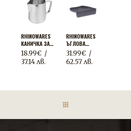
RHINOWARES
RHINOWARES
КАНИЧКА ЗА
ЪГЛОВА
МЛЯКО PRO
ПОДЛОЖКА
18.99
€
/
31.99
€
/
ОТ
ЗА
37.14 лв.
62.57 лв.
НЕРЪЖДАЕМА
ТАМПИРАНЕ
СТОМАНА –
360 МЛ