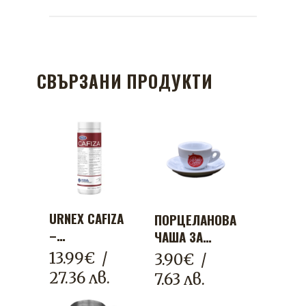
СВЪРЗАНИ ПРОДУКТИ
URNEX CAFIZA
ПОРЦЕЛАНОВА
–
ЧАША ЗА
ПОЧИСТВАЩ
ЕСПРЕСО –
13.99
€
/
3.90
€
/
ПРАХ ЗА
BUG COFFEE
27.36 лв.
7.63 лв.
КАФЕМАШИНИ
LEGACY
566 Г