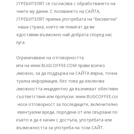
ПОТРЕБИТЕЛЯТ се съгласява с обработването на
личните му данни. С ползването на САЙТА,
ПОТРЕБИТЕЛЯТ приема употребата на “бисквитки”
от наша страна, които ни помагат да ви
предоставим възможно най-добрата според нас
услуга.
V. Ограничаване на отговорността
Екипа на www.BUGCOFFEE.COM прави всичко
възможно, за да поддържа на САЙТА вярна, точна и
актуална информация, без това да изключва
възможността инцидентно да възникват обективни
несъответствия или пропуски. www.BUGCOFFEE.com
не носи отговорност за последиците, включително
за евентуални вреди, породени от или свързани по
какъвто и да е начин с достъпа, употребата или
невъзможността за употреба на този САЙТ.