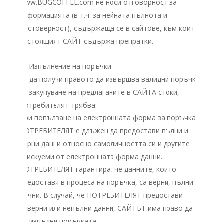
www.BUGCOFFEE.com не носи отговорност за
информацията (в т.ч. за нейната пълнота и
достоверност), съдържаща се в сайтове, към които
настоящият САЙТ съдържа препратки.
VI. Изпълнение на поръчки
За да получи правото да извършва валидни поръчки
за закупуване на предлаганите в САЙТА стоки,
Потребителят трябва:
При попълване на електронната форма за поръчка
ПОТРЕБИТЕЛЯT е длъжен да предостави пълни и
верни данни относно самоличността си и другите
изискуеми от електронната форма данни.
ПОТРЕБИТЕЛЯT гарантира, че данните, които
предоставя в процеса на поръчка, са верни, пълни и
точни. В случай, че ПОТРЕБИТЕЛЯT предостави
неверни или непълни данни, САЙТЪТ има право да да
не изпълни поръчката.