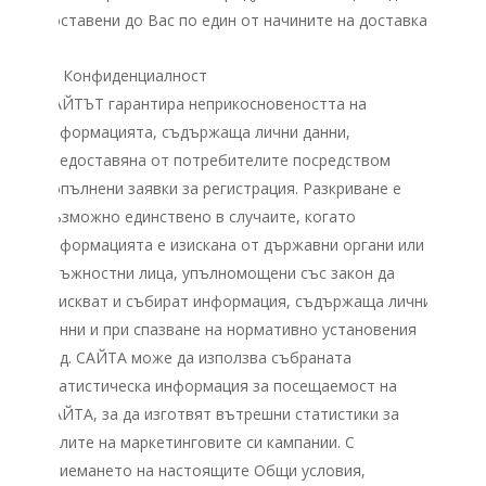
доставени до Вас по един от начините на доставка.
IV. Конфиденциалност
САЙТЪТ гарантира неприкосновеността на
информацията, съдържаща лични данни,
предоставяна от потребителите посредством
попълнени заявки за регистрация. Разкриване е
възможно единствено в случаите, когато
информацията е изискана от държавни органи или
длъжностни лица, упълномощени със закон да
изискват и събират информация, съдържаща лични
данни и при спазване на нормативно установения
ред. САЙТА може да използва събраната
статистическа информация за посещаемост на
САЙТА, за да изготвят вътрешни статистики за
целите на маркетинговите си кампании. С
приемането на настоящите Общи условия,