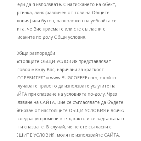
преди да я използвате. С натискането на обект,
картинка, линк (различен от този на Общите
условия) или бутон, разположен на уебсайта cе
счита, че Вие приемате или сте съгласни с
описаните по долу Общи условия.
I. Общи разпоредби
Настоящите ОБЩИ УСЛОВИЯ представляват
договор между Вас, наричани за краткост
„ПОТРЕБИТЕЛ” и www.BUGCOFFEE.com, с който
получавате правото да използвате услугите на
САЙТA при спазване на условията по-долу. Чрез
ползване на САЙТA, Вие се съгласявате да бъдете
обвързан от настоящите ОБЩИ УСЛОВИЯ и всички
последващи промени в тях, както и се задължавате
да ги спазвате. В случай, че не сте съгласни с
ОБЩИТЕ УСЛОВИЯ, моля не използвайте САЙТA.