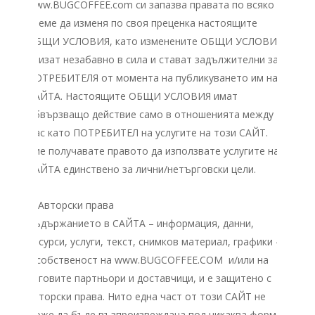
www.BUGCOFFEE.com си запазва правaта по всяко
време да изменя по своя преценка настоящите
ОБЩИ УСЛОВИЯ, като изменените ОБЩИ УСЛОВИЯ
влизат незабавно в сила и стават задължителни за
ПОТРЕБИТЕЛЯ от момента на публикуването им на
САЙТA. Настоящите ОБЩИ УСЛОВИЯ имат
обвързващо действие само в отношенията между
Вас като ПОТРЕБИТЕЛ на услугите на тoзи САЙТ.
Вие получавате правото да използвате услугите на
САЙТA единствено за лични/нетърговски цели.
II. Авторски права
Съдържанието в САЙТA – информация, данни,
ресурси, услуги, текст, снимков материал, графики –
e собственост на www.BUGCOFFEE.COM и/или на
неговите партньори и доставчици, и е защитено с
авторски права. Нито една част от този САЙТ не
може да бъде възпроизвеждана под никаква форма,