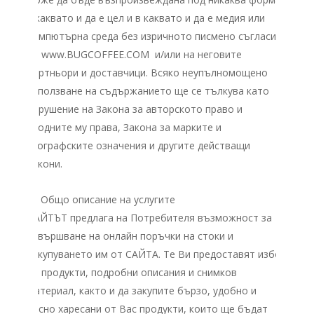
с каквато и да е цел и в каквато и да е медия или
компютърна среда без изричното писмено съгласие
на www.BUGCOFFEE.COM и/или на неговите
партньори и доставчици. Всяко неупълномощено
използване на съдържанието ще се тълкува като
нарушение на Закона за авторското право и
сродните му права, Закона за марките и
географските означения и другите действащи
закони.
III. Общо описание на услугите
САЙТЪТ предлага на Потребителя възможност за
извършване на онлайн поръчки на стоки и
закупуването им от САЙТА. Те Ви предоставят избор
на продукти, подробни описания и снимков
материал, както и да закупите бързо, удобно и
лесно харесани от Вас продукти, които ще бъдат