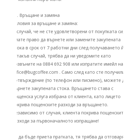
VII. Връщане и замяна
Условия за връщане и замяна:
В случай, че не сте удовлетворени от покупката си,
имате право да върнете или замените закупената
стока в срок от 7 работни дни след получаването й.
В такъв случай, трябва да ни уведомите като
позвъните на 0884 692 908 или изпратите имейл на
office@bugcoffee.com . Само след като сте получили
потвърждение (по телефон или писмено), можете да
върнете закупената стока. Връщането става с
пощенска услуга избрана от клиента, като лицето
покрива пощенските разходи за връщането.
Независимо от случая, клиента покрива пощенските
разходи за първоначалното изпращане!
За да бъде приета пратката, тя трябва да отговаря