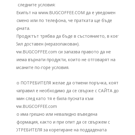
на следните условия:
1. Екипът на www.BUGCOFFEE.COM да е уведомен
писмено или по телефона, че пратката ще бъде
върната.
2. Продуктът трябва да бъде в състоянието, в което
е бил доставен (неразопакован).
www.BUGCOFFEE.com си запазва правото да не
приема върнати продукти, които не отговарят на
описаните по-горе условия.
Ако ПОТРЕБИТЕЛЯ желае да отмени поръчка, която
е направил е необходимо да се свърже с САЙТА до
15мин след като тя е била пусната към
www.BUGCOFFEE.com
Ако има грешно или невалидно въведена
информация, както и при опит да се свържем с
ПОТРЕБИТЕЛЯ за корегиране на поддадената