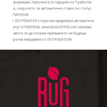
информация, поръчката се задържа за 7 работни
дни, след което тя автоматично става със статус
ОТМЕНЕНА!
От ПОТРЕБИТЕЛ с поръчка придобила автоматичен
статус ОТМЕНЕНА, www.BUGCOFFEE.com запазва
правото си да отказва приемането на бъдещи
поръчки направени от ПОТРЕБИТЕЛЯ.